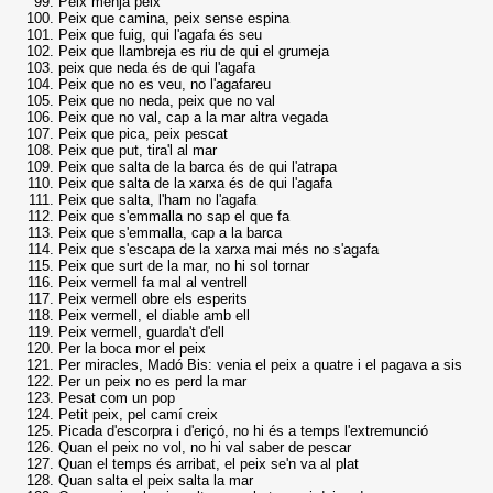
Peix menja peix
Peix que camina, peix sense espina
Peix que fuig, qui l'agafa és seu
Peix que llambreja es riu de qui el grumeja
peix que neda és de qui l'agafa
Peix que no es veu, no l'agafareu
Peix que no neda, peix que no val
Peix que no val, cap a la mar altra vegada
Peix que pica, peix pescat
Peix que put, tira'l al mar
Peix que salta de la barca és de qui l'atrapa
Peix que salta de la xarxa és de qui l'agafa
Peix que salta, l'ham no l'agafa
Peix que s'emmalla no sap el que fa
Peix que s'emmalla, cap a la barca
Peix que s'escapa de la xarxa mai més no s'agafa
Peix que surt de la mar, no hi sol tornar
Peix vermell fa mal al ventrell
Peix vermell obre els esperits
Peix vermell, el diable amb ell
Peix vermell, guarda't d'ell
Per la boca mor el peix
Per miracles, Madó Bis: venia el peix a quatre i el pagava a sis
Per un peix no es perd la mar
Pesat com un pop
Petit peix, pel camí creix
Picada d'escorpra i d'eriçó, no hi és a temps l'extremunció
Quan el peix no vol, no hi val saber de pescar
Quan el temps és arribat, el peix se'n va al plat
Quan salta el peix salta la mar