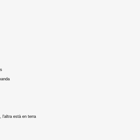
is
omanda
l'altra està en terra