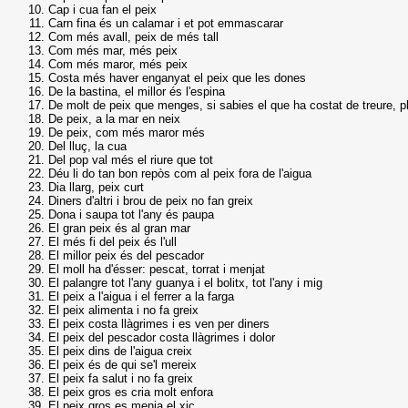
Cap i cua fan el peix
Carn fina és un calamar i et pot emmascarar
Com més avall, peix de més tall
Com més mar, més peix
Com més maror, més peix
Costa més haver enganyat el peix que les dones
De la bastina, el millor és l'espina
De molt de peix que menges, si sabies el que ha costat de treure, pl
De peix, a la mar en neix
De peix, com més maror més
Del lluç, la cua
Del pop val més el riure que tot
Déu li do tan bon repòs com al peix fora de l'aigua
Dia llarg, peix curt
Diners d'altri i brou de peix no fan greix
Dona i saupa tot l'any és paupa
El gran peix és al gran mar
El més fi del peix és l'ull
El millor peix és del pescador
El moll ha d'ésser: pescat, torrat i menjat
El palangre tot l'any guanya i el bolitx, tot l'any i mig
El peix a l'aigua i el ferrer a la farga
El peix alimenta i no fa greix
El peix costa llàgrimes i es ven per diners
El peix del pescador costa llàgrimes i dolor
El peix dins de l'aigua creix
El peix és de qui se'l mereix
El peix fa salut i no fa greix
El peix gros es cria molt enfora
El peix gros es menja el xic