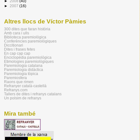
►
2008
(40)
►
2007
(16)
Altres llocs de Víctor Pàmies
300 dites que faran història
Amb cara i ulls
Biblioteca paremiològica
Conferències paremiològiques
Diccitionari
Dites i frases fetes
En cap cap cap
Enciclopèdia paremiològica
Etimologies paremiològiques
Paremiologia catalana
Paremiologia didàctica
Paremiologia tòpica
Paremiosfera
Raons que rimen
Refranyer català-castellà
Refranys.com
Tallers de dites i refranys catalans
Un polsim de refranys
Mira també