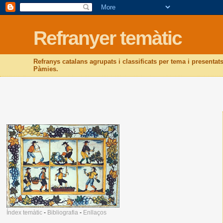
Refranyer temàtic
Refranys catalans agrupats i classificats per tema i presentats
Pàmies.
Índex temàtic
-
Bibliografia
-
Enllaços