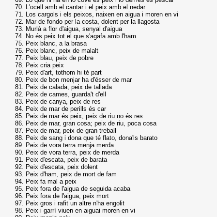
L'ocell amb el cantar i el peix amb el nedar
Los cargols i els peixos, naixen en aigua i moren en vi
Mar de fondo per la costa, dolent per la llagosta
Murlà a flor d'aigua, senyal d'aigua
No és peix tot el que s'agafa amb l'ham
Peix blanc, a la brasa
Peix blanc, peix de malalt
Peix blau, peix de pobre
Peix cria peix
Peix d'art, tothom hi té part
Peix de bon menjar ha d'ésser de mar
Peix de calada, peix de tallada
Peix de cames, guarda't d'ell
Peix de canya, peix de res
Peix de mar de perills és car
Peix de mar és peix, peix de riu no és res
Peix de mar, gran cosa; peix de riu, poca cosa
Peix de mar, peix de gran treball
Peix de sang i dona que té flato, dona'ls barato
Peix de vora terra menja merda
Peix de vora terra, peix de merda
Peix d'escata, peix de barata
Peix d'escata, peix dolent
Peix d'ham, peix de mort de fam
Peix fa mal a peix
Peix fora de l'aigua de seguida acaba
Peix fora de l'aigua, peix mort
Peix gros i rafit un altre n'ha engolit
Peix i garrí viuen en aiguai moren en vi