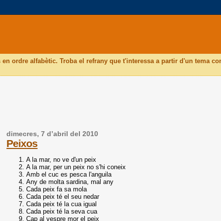
 en ordre alfabètic. Troba el refrany que t'interessa a partir d'un tema co
dimecres, 7 d’abril del 2010
Peixos
A la mar, no ve d'un peix
A la mar, per un peix no s'hi coneix
Amb el cuc es pesca l'anguila
Any de molta sardina, mal any
Cada peix fa sa mola
Cada peix té el seu nedar
Cada peix té la cua igual
Cada peix té la seva cua
Cap al vespre mor el peix