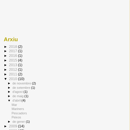
Arxiu
►
2018
(2)
►
2017
(1)
►
2016
(1)
►
2015
(4)
►
2013
(1)
►
2012
(1)
►
2011
(2)
▼
2010
(10)
►
de novembre
(2)
►
de setembre
(1)
►
d’agost
(1)
►
de maig
(1)
▼
d’abril
(4)
Mar
Mariners
Pescadors
Peixos
►
de gener
(1)
►
2009
(14)