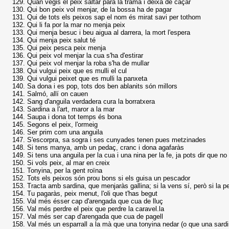
Quan vegis el peix saltar para la trama i deixa de caçar
Qui bon peix vol menjar, de la bossa ha de pagar
Qui de tots els peixos sap el nom és mirat savi per tothom
Qui li fa por la mar no menja peix
Qui menja besuc i beu aigua al darrera, la mort l'espera
Qui menja peix salut té
Qui peix pesca peix menja
Qui peix vol menjar la cua s'ha d'estirar
Qui peix vol menjar la roba s'ha de mullar
Qui vulgui peix que es mulli el cul
Qui vulgui peixet que es mulli la panxeta
Sa dona i es pop, tots dos ben ablanits són millors
Salmó, allí on cauen
Sang d'anguila verdadera cura la borratxera
Sardina a l'art, maror a la mar
Saupa i dona tot temps és bona
Segons el peix, l'ormeig
Ser prim com una anguila
S'escorpra, sa sogra i ses cunyades tenen pues metzinades
Si tens manya, amb un pedaç, cranc i dona agafaràs
Si tens una anguila per la cua i una nina per la fe, ja pots dir que no
Si vols peix, al mar en creix
Tonyina, per la gent roïna
Tots els peixos són prou bons si els guisa un pescador
Tracta amb sardina, que menjaràs gallina; si la vens sí, però si la 
Tu pagaràs, peix menut, l'oli que t'has begut
Val més ésser cap d'arengada que cua de lluç
Val més perdre el peix que perdre la caravel.la
Val més ser cap d'arengada que cua de pagell
Val més un esparrall a la mà que una tonyina nedar (o que una sardin