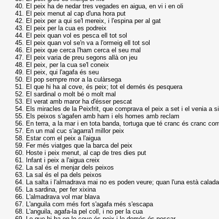
El peix ha de nedar tres vegades en aigua, en vi i en oli
El peix menut al cap d'una hora put
El peix per a qui se'l mereix, i l'espina per al gat
El peix per la cua es podreix
El peix quan vol es pesca ell tot sol
El peix quan vol se'n va a l'ormeig ell tot sol
El peix que cerca l'ham cerca el seu mal
El peix varia de preu segons allà on jeu
El peix, per la cua se'l coneix
El peix, qui l'agafa és seu
El pop sempre mor a la culàrsega
El que hi ha al cove, és peix; tot el demés és pesquera
El sardinal o molt bé o molt mal
El verat amb maror ha d'ésser pescat
Els miracles de la Peixfrit, que comprava el peix a set i el venia a s
Els peixos s'agafen amb ham i els homes amb reclam
En terra, a la mar i en tota banda, tortuga que té cranc és cranc c
En un mal cuc s'agarra'l millor peix
Estar com el peix a l'aigua
Fer més viatges que la barca del peix
Hoste i peix menut, al cap de tres dies put
Infant i peix a l'aigua creix
La sal és el menjar dels peixos
La sal és el pa dels peixos
La salta i l'almadrava mai no es poden veure; quan l'una està calada, 
La sardina, per fer xixina
L'almadrava vol mar blava
L'anguila com més fort s'agafa més s'escapa
L'anguila, agafa-la pel coll, i no per la cua
Lo que hi ha en lo cove és peix i lo demés és pescar