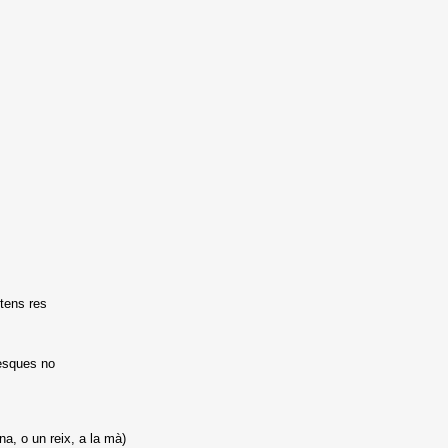
 tens res
pesques no
a, o un reix, a la mà)