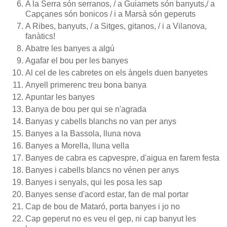
A la Serra són serranos, / a Guiamets són banyuts,/ a
Capçanes són bonicos / i a Marsà són geperuts
A Ribes, banyuts, / a Sitges, gitanos, / i a Vilanova,
fanàtics!
Abatre les banyes a algú
Agafar el bou per les banyes
Al cel de les cabretes on els àngels duen banyetes
Anyell primerenc treu bona banya
Apuntar les banyes
Banya de bou per qui se n'agrada
Banyas y cabells blanchs no van per anys
Banyes a la Bassola, lluna nova
Banyes a Morella, lluna vella
Banyes de cabra es capvespre, d'aigua en farem festa
Banyes i cabells blancs no vénen per anys
Banyes i senyals, qui les posa les sap
Banyes sense d'acord estar, fan de mal portar
Cap de bou de Mataró, porta banyes i jo no
Cap geperut no es veu el gep, ni cap banyut les