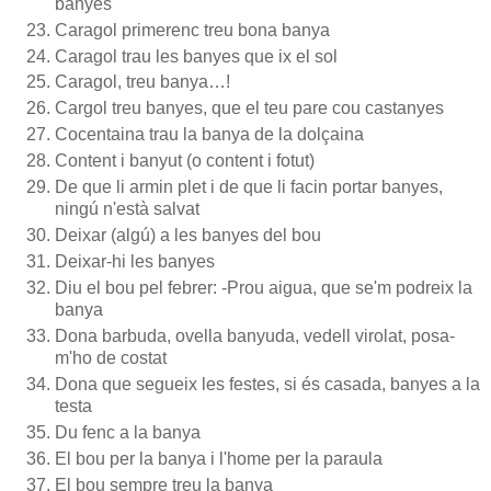
banyes
Caragol primerenc treu bona banya
Caragol trau les banyes que ix el sol
Caragol, treu banya…!
Cargol treu banyes, que el teu pare cou castanyes
Cocentaina trau la banya de la dolçaina
Content i banyut (o content i fotut)
De que li armin plet i de que li facin portar banyes,
ningú n'està salvat
Deixar (algú) a les banyes del bou
Deixar-hi les banyes
Diu el bou pel febrer: -Prou aigua, que se'm podreix la
banya
Dona barbuda, ovella banyuda, vedell virolat, posa-
m'ho de costat
Dona que segueix les festes, si és casada, banyes a la
testa
Du fenc a la banya
El bou per la banya i l'home per la paraula
El bou sempre treu la banya